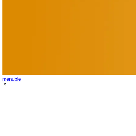
menuble
制作実績は資料として
ダウンロードできます
サイトに載っていない制作実績や、予算・進め方も掲載して