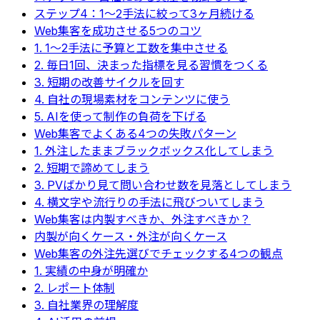
ステップ4：1〜2手法に絞って3ヶ月続ける
Web集客を成功させる5つのコツ
1. 1〜2手法に予算と工数を集中させる
2. 毎日1回、決まった指標を見る習慣をつくる
3. 短期の改善サイクルを回す
4. 自社の現場素材をコンテンツに使う
5. AIを使って制作の負荷を下げる
Web集客でよくある4つの失敗パターン
1. 外注したままブラックボックス化してしまう
2. 短期で諦めてしまう
3. PVばかり見て問い合わせ数を見落としてしまう
4. 横文字や流行りの手法に飛びついてしまう
Web集客は内製すべきか、外注すべきか？
内製が向くケース・外注が向くケース
Web集客の外注先選びでチェックする4つの観点
1. 実績の中身が明確か
2. レポート体制
3. 自社業界の理解度