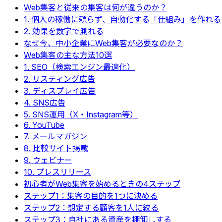
Web集客と従来の集客は何が違うのか？
1. 個人の稼働に頼らず、自動化する「仕組み」を作れる
2. 効果を数字で測れる
なぜ今、中小企業にWeb集客が必要なのか？
Web集客の主な方法10選
1. SEO（検索エンジン最適化）
2. リスティング広告
3. ディスプレイ広告
4. SNS広告
5. SNS運用（X・Instagram等）
6. YouTube
7. メールマガジン
8. 比較サイト掲載
9. ウェビナー
10. プレスリリース
初心者がWeb集客を始めるときの4ステップ
ステップ1：集客の目的を1つに決める
ステップ2：想定する顧客を1人に絞る
ステップ3：自社にある資産を棚卸しする