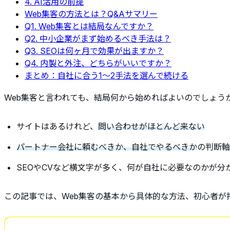
4. AI活用の前提
Web集客の方法とは？Q&Aサマリー
Q1. Web集客とは結局なんですか？
Q2. 中小企業がまず始めるべき手法は？
Q3. SEOは何ヶ月で効果が出ますか？
Q4. 内製と外注、どちらがいいですか？
まとめ：自社に合う1〜2手法を選んで続ける
Web集客と言われても、結局何から始めればよいのでしょう
サイトはあるけれど、
問い合わせがほとんど来ない
パートナー会社に頼むべきか、自社でやるべきか
の判断軸
SEOやCVなど横文字が多く、何が自社に必要なのかが分
この記事では、Web集客の基本から具体的な方法、初心者が