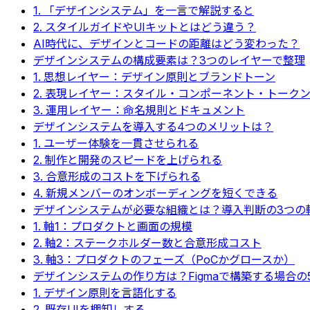
1. 「デザインシステム」を一言で解説すると
2. スタイルガイドやUIキットとはどう違う？
AI時代に、デザインとコードの距離はどう変わった？
デザインシステムの構成要素は？3つのレイヤーで整理
1. 思想レイヤー：デザイン原則とブランドトーン
2. 表現レイヤー：スタイル・コンポーネント・トーク
3. 運用レイヤー：命名規則とドキュメント
デザインシステムを導入する4つのメリットは？
1. ユーザー体験を一貫させられる
2. 制作と開発のスピードを上げられる
3. 合意形成のコストを下げられる
4. 新規メンバーのオンボーディングを短くできる
デザインシステムが必要な組織とは？導入判断の3つの
1. 軸1：プロダクトと画面の規模
2. 軸2：ステークホルダー数と合意形成コスト
3. 軸3：プロダクトのフェーズ（PoCかグロースか）
デザインシステムの作り方は？Figmaで構築する場合の
1. デザイン原則を言語化する
2. 既存UIを棚卸しする